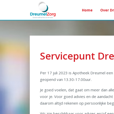
Home
Home
Over D
Over DreumelZorg
in DreumelZorg
Apotheek
Diëtiste
Ergotherapie
Fysiotherapie
Servicepunt Dr
Huisarts
Logopedie
Osteopathie
Per 17 juli 2023 is Apotheek Dreumel ee
Podotherapie
geopend van 13.30-17.00uur.
Contact
Je goed voelen, dat gaat om meer dan all
voor je. Voor goed advies en de aandacht die
daarom altijd rekenen op persoonlijke beg
Wij zijn beschikbaar voor advies en/of ee