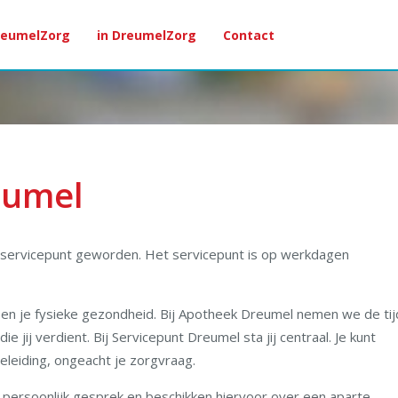
reumelZorg
in DreumelZorg
Contact
eumel
n servicepunt geworden. Het servicepunt is op werkdagen
een je fysieke gezondheid. Bij Apotheek Dreumel nemen we de tij
 jij verdient. Bij Servicepunt Dreumel sta jij centraal. Je kunt
eleiding, ongeacht je zorgvraag.
n persoonlijk gesprek en beschikken hiervoor over een aparte